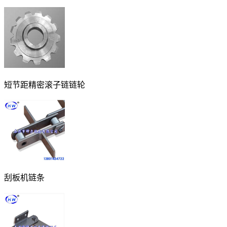
短节距精密滚子链链轮
刮板机链条