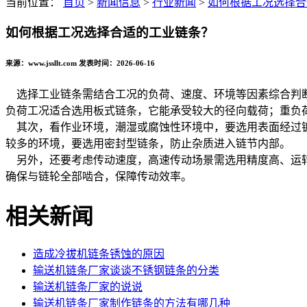
当前位置：
首页
>
新闻信息
>
行业新闻
>
如何根据工况选择合
如何根据工况选择合适的工业链条？
来源：www.jssllt.com 发表时间：2026-06-16
选择工业链条需结合工况的负荷、速度、环境等因素综合判断
负荷工况适合选用板式链条，它能承受较大的径向载荷；重负
其次，看作业环境，潮湿或腐蚀性环境中，要选用表面经过镀
较多的环境，要选用密封型链条，防止杂质进入链节内部。
另外，还要考虑传动速度，高速传动场景需选用精度高、运转
确保与链轮全部啮合，保障传动效率。
相关新闻
造成冷拔机链条锈蚀的原因
输送机链条厂家谈谈不锈钢链条的分类
输送机链条厂家的说说
输送机链条厂家制作链条的方法有哪几种