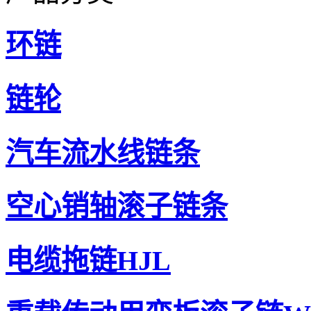
环链
链轮
汽车流水线链条
空心销轴滚子链条
电缆拖链HJL