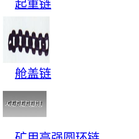
起重链
舱盖链
矿用高强圆环链